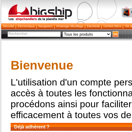
Bigship
Sécurité
Electronique
Navigation
Amarrage Mouillage
Electricité
Confort Déco
Vie à
Bienvenue
L'utilisation d'un compte per
accès à toutes les fonctionna
procédons ainsi pour facilit
efficacement à toutes vos d
Déjà adhérent ?