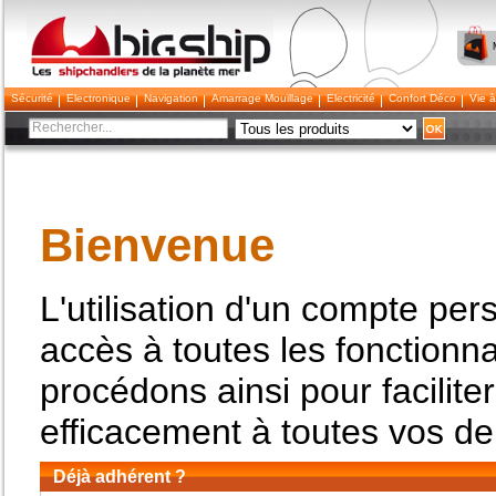
Bigship
Sécurité
Electronique
Navigation
Amarrage Mouillage
Electricité
Confort Déco
Vie à
Bienvenue
L'utilisation d'un compte per
accès à toutes les fonctionna
procédons ainsi pour facilit
efficacement à toutes vos d
Déjà adhérent ?