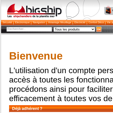
Bigship
Sécurité
Electronique
Navigation
Amarrage Mouillage
Electricité
Confort Déco
Vie à
Bienvenue
L'utilisation d'un compte per
accès à toutes les fonctionna
procédons ainsi pour facilit
efficacement à toutes vos d
Déjà adhérent ?